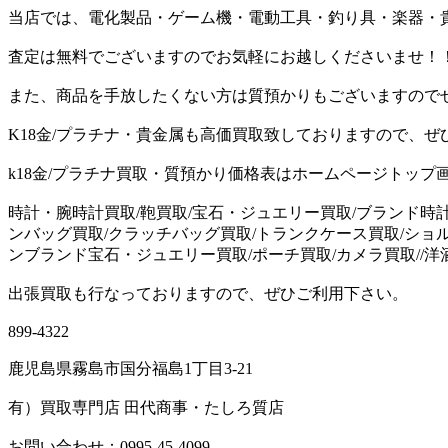
当店では、電化製品・ゲーム機・電動工具・釣り具・楽器・
査定は無料でございますのでお気軽にお越しくださいませ！
また、商品を手放したくない方は質預かりもございますので
K18金/プラチナ・貴金属も高価買取致しておりますので、ぜ
k18金/プラチナ買取・質預かり価格表はホームページトップ
時計・腕時計買取/鞄買取/宝石・ジュエリー買取/ブランド時
ンバッグ買取/クラッチバッグ買取/トランクケース買取/ショ
ンブランド宝石・ジュエリー買取/ポーチ買取/カメラ買取//洋酒（
出張買取も行なっておりますので、ぜひご利用下さい。
899-4322
鹿児島県霧島市国分福島1丁目3-21
有）買取専門店 田代商事・たしろ質店
お問い合わせ：0995-45-4099