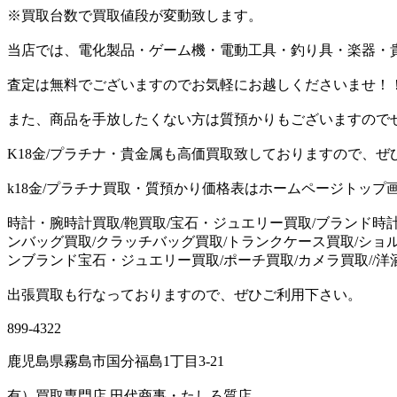
※買取台数で買取値段が変動致します。
当店では、電化製品・ゲーム機・電動工具・釣り具・楽器・
査定は無料でございますのでお気軽にお越しくださいませ！
また、商品を手放したくない方は質預かりもございますので
K18金/プラチナ・貴金属も高価買取致しておりますので、ぜ
k18金/プラチナ買取・質預かり価格表はホームページトップ
時計・腕時計買取/鞄買取/宝石・ジュエリー買取/ブランド時
ンバッグ買取/クラッチバッグ買取/トランクケース買取/ショ
ンブランド宝石・ジュエリー買取/ポーチ買取/カメラ買取//洋酒（
出張買取も行なっておりますので、ぜひご利用下さい。
899-4322
鹿児島県霧島市国分福島1丁目3-21
有）買取専門店 田代商事・たしろ質店