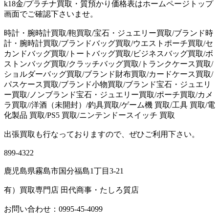
k18金/プラチナ買取・質預かり価格表はホームページトップ
画面でご確認下さいませ。
時計・腕時計買取/鞄買取/宝石・ジュエリー買取/ブランド時
計・腕時計買取/ブランドバッグ買取/ウエストポーチ買取/セ
カンドバッグ買取/トートバッグ買取/ビジネスバッグ買取/ボ
ストンバッグ買取/クラッチバッグ買取/トランクケース買取/
ショルダーバッグ買取/ブランド財布買取/カードケース買取/
パスケース買取/ブランド小物買取/ブランド宝石・ジュエリ
ー買取/ノンブランド宝石・ジュエリー買取/ポーチ買取/カメ
ラ買取//洋酒（未開封）/釣具買取/ゲーム機 買取/工具 買取/電
化製品 買取/PS5 買取/ニンテンドースイッチ 買取
出張買取も行なっておりますので、ぜひご利用下さい。
899-4322
鹿児島県霧島市国分福島1丁目3-21
有）買取専門店 田代商事・たしろ質店
お問い合わせ：0995-45-4099