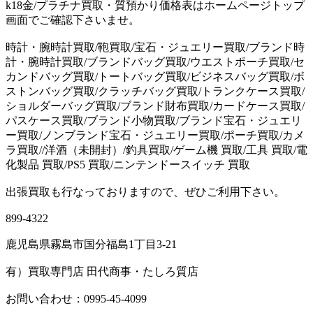
k18金/プラチナ買取・質預かり価格表はホームページトップ
画面でご確認下さいませ。
時計・腕時計買取/鞄買取/宝石・ジュエリー買取/ブランド時
計・腕時計買取/ブランドバッグ買取/ウエストポーチ買取/セ
カンドバッグ買取/トートバッグ買取/ビジネスバッグ買取/ボ
ストンバッグ買取/クラッチバッグ買取/トランクケース買取/
ショルダーバッグ買取/ブランド財布買取/カードケース買取/
パスケース買取/ブランド小物買取/ブランド宝石・ジュエリ
ー買取/ノンブランド宝石・ジュエリー買取/ポーチ買取/カメ
ラ買取//洋酒（未開封）/釣具買取/ゲーム機 買取/工具 買取/電
化製品 買取/PS5 買取/ニンテンドースイッチ 買取
出張買取も行なっておりますので、ぜひご利用下さい。
899-4322
鹿児島県霧島市国分福島1丁目3-21
有）買取専門店 田代商事・たしろ質店
お問い合わせ：0995-45-4099