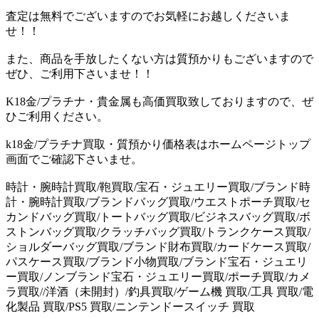
査定は無料でございますのでお気軽にお越しくださいま
せ！！
また、商品を手放したくない方は質預かりもございますので
ぜひ、ご利用下さいませ！！
K18金/プラチナ・貴金属も高価買取致しておりますので、ぜ
ひご利用ください。
k18金/プラチナ買取・質預かり価格表はホームページトップ
画面でご確認下さいませ。
時計・腕時計買取/鞄買取/宝石・ジュエリー買取/ブランド時
計・腕時計買取/ブランドバッグ買取/ウエストポーチ買取/セ
カンドバッグ買取/トートバッグ買取/ビジネスバッグ買取/ボ
ストンバッグ買取/クラッチバッグ買取/トランクケース買取/
ショルダーバッグ買取/ブランド財布買取/カードケース買取/
パスケース買取/ブランド小物買取/ブランド宝石・ジュエリ
ー買取/ノンブランド宝石・ジュエリー買取/ポーチ買取/カメ
ラ買取//洋酒（未開封）/釣具買取/ゲーム機 買取/工具 買取/電
化製品 買取/PS5 買取/ニンテンドースイッチ 買取