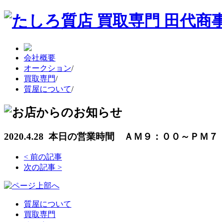
会社概要
オークション
/
買取専門
/
質屋について
/
2020.4.28 本日の営業時間 ＡＭ９：００～ＰＭ
<
前の記事
次の記事
>
質屋について
買取専門