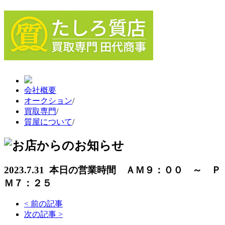
会社概要
オークション
/
買取専門
/
質屋について
/
2023.7.31 本日の営業時間 ＡＭ９：００ ～ Ｐ
Ｍ７：２５
<
前の記事
次の記事
>