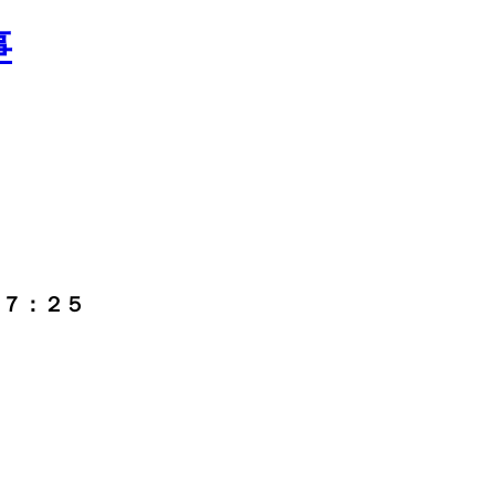
Ｍ７：２５