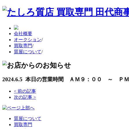
会社概要
オークション
/
買取専門
/
質屋について
/
2024.6.5 本日の営業時間 ＡＭ９：００ ～ Ｐ
<
前の記事
次の記事
>
質屋について
買取専門