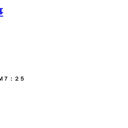
ＰＭ７：２５