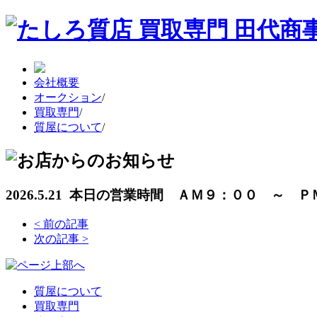
会社概要
オークション
/
買取専門
/
質屋について
/
2026.5.21 本日の営業時間 ＡＭ９：００ ～ 
<
前の記事
次の記事
>
質屋について
買取専門