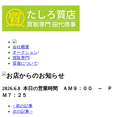
会社概要
オークション
/
買取専門
/
質屋について
/
2026.6.8 本日の営業時間 ＡＭ９：００ ～ Ｐ
Ｍ７：２５
<
前の記事
次の記事
>